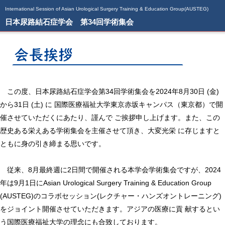
International Session of Asian Urological Surgery Training & Education Group(AUSTEG)
日本尿路結石症学会 第34回学術集会
この度、日本尿路結石症学会第34回学術集会を2024年8月30日 (金)
から31日 (土) に 国際医療福祉大学東京赤坂キャンパス（東京都）で開
催させていただくにあたり、謹んで ご挨拶申し上げます。また、この
歴史ある栄えある学術集会を主催させて頂き、大変光栄 に存じますと
ともに身の引き締まる思いです。
従来、8月最終週に2日間で開催される本学会学術集会ですが、2024
年は9月1日にAsian Urological Surgery Training & Education Group
(AUSTEG)のコラボセッション(レクチャー・ハンズオントレーニング)
をジョイント開催させていただきます。アジアの医療に貢 献するとい
う国際医療福祉大学の理念にも合致しております。