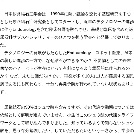
日本尿路結石症学会は、1990年に熱い議論を交わす基礎研究を中心
とした尿路結石症研究会としてスタートし、近年のテクノロジーの進歩
に伴うEndourologyを含む臨床分野を融合させ、基礎と臨床を含めた泌
尿器科サブスペシャリティーのひとつを担う学会へと発展して参りまし
た。
テクノロジーの発展がもたらしたEndourology、ロボット医療、AI等
の著しい進歩の一方で、なぜ結石ができるのか？ 不要物としての終末
像なのか？ ヒトが生存にとって有利になるよう意図的に作られるの
か？ など、未だに謎だらけです。再発が多く10人に1人が罹患する国民
病であるにも関わらず、十分な再発予防が行われていない現状もありま
す。
尿路結石の90%はシュウ酸を含みますが、その代謝や動態については
依然として解明が進んでいません。小生はこのシュウ酸の代謝をライフ
ワークとして取り組んで参りました。知っているようで知らないシュウ
酸を、思う存分勉強したい、していただきたいという一念から、学会の