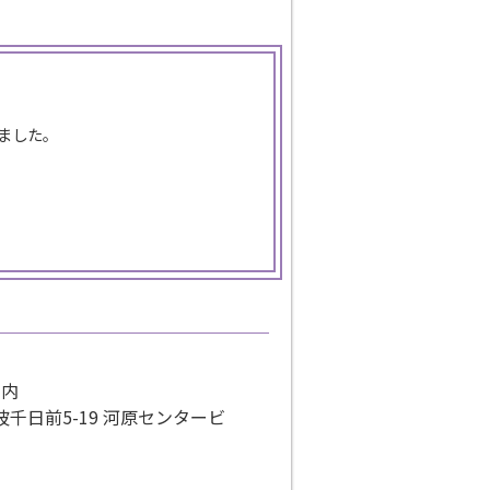
ました。
T内
波千日前5-19
河原センタービ