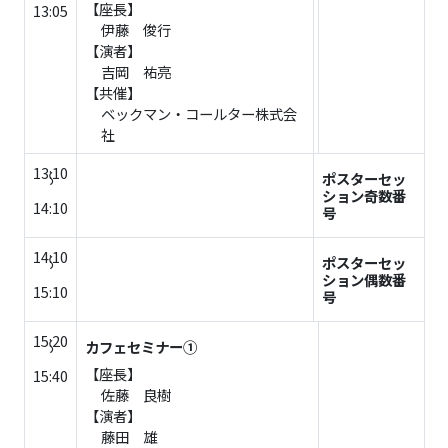
【座長】
13:05
伊藤 俊行
【演者】
吉岡 祐亮
【共催】
ベックマン・コールター株式会
社
13:10
ポスターセッ
～
ション奇数番
14:10
号
14:10
ポスターセッ
～
ション偶数番
15:10
号
15:20
カフェセミナー①
～
【座長】
15:40
佐藤 良樹
【演者】
藤田 雄