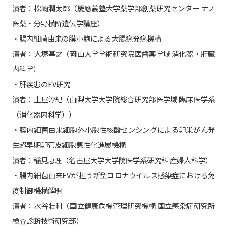
演者：松崎潤太郎（慶應義塾大学薬学部創薬研究センター ナノ
医薬・分野横断遺伝学講座）
・腸内細菌由来の膜小胞による大腸癌発癌機構
演者：大塚基之（岡山大学学術研究院医歯薬学域 消化器・肝臓
内科学）
・肝疾患のEV研究
演者：土屋淳紀（山梨大学大学院総合研究部医学域 臨床医学系
（消化器内科学））
・腟内細菌由来細胞外小胞性核酸センシングによる卵巣がん発
生超早期卵管皮細胞悪性化進展機構
演者：稲見恵理（名古屋大学大学院医学系研究科 産婦人科学）
・腸内細菌由来EVが担う新型コロナウイルス感染症における免
疫制御機構解明
演者：水谷壮利（国立健康危機管理研究機構 国立感染症研究所
検査診断技術研究部）