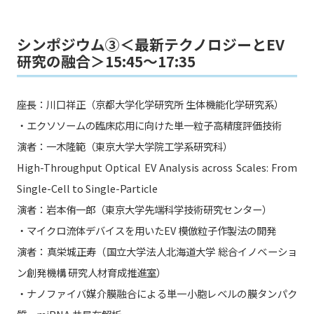
シンポジウム③＜最新テクノロジーとEV
研究の融合＞15:45〜17:35
座長：川口祥正（京都大学化学研究所 生体機能化学研究系）
・エクソソームの臨床応用に向けた単一粒子高精度評価技術
演者：一木隆範（東京大学大学院工学系研究科）
High-Throughput Optical EV Analysis across Scales: From
Single-Cell to Single-Particle
演者：岩本侑一郎（東京大学先端科学技術研究センター）
・マイクロ流体デバイスを用いたEV 模倣粒子作製法の開発
演者：真栄城正寿（国立大学法人北海道大学 総合イノベーショ
ン創発機構 研究人材育成推進室）
・ナノファイバ媒介膜融合による単一小胞レベルの膜タンパク