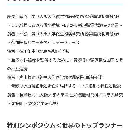
座長：幸谷 愛（大阪大学微生物病研究所 感染腫瘍制御分野）
・リンパ腫における微小環境〜EV から新規脂質代謝軸の発見〜
演者：幸谷 愛（大阪大学微生物病研究所 感染腫瘍制御分野）
・造血細胞とニッチのインターフェース
演者：須田年生（北京協和医学院）
・血液内科臨床を理解するために：骨髄微小環境構成因子とそ
の相互連携
演者：片山義雄（神戸大学医学部附属病院 血液内科）
・骨髄で造血幹細胞と造血を維持するニッチ細胞の特性と機能
演者：長澤丘司（大阪大学大学院 生命機能研究科／医学系研究
科 幹細胞・免疫発生研究室）
特別シンポジウム＜世界のトップランナー