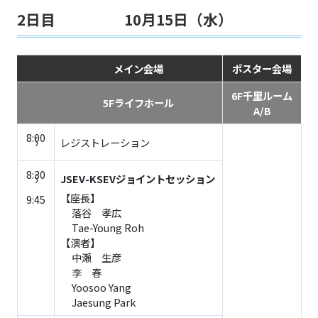
2日目
10月15日（水）
メイン会場
ポスター会場
6F千里ルーム
5Fライフホール
A/B
8:00
レジストレーション
～
8:30
JSEV-KSEVジョイントセッション
～
【座長】
9:45
落谷 孝広
Tae-Young Roh
【演者】
中瀬 生彦
李 春
Yoosoo Yang
Jaesung Park