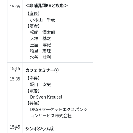
～
＜非哺乳類EVと疾患＞
15:05
【座長】
小根山 千歳
【演者】
松崎 潤太郎
大塚 基之
土屋 淳紀
稲見 恵理
水谷 壮利
15:15
カフェセミナー②
～
【座長】
15:35
坂口 安史
【演者】
Dr. Sven Kreutel
【共催】
DKSHマーケットエクスパンシ
ョンサービス株式会社
15:45
シンポジウム③
～