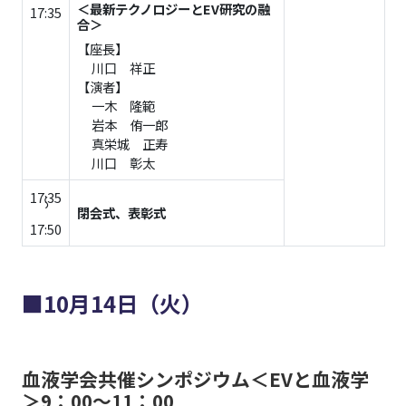
＜最新テクノロジーとEV研究の融
17:35
合＞
【座長】
川口 祥正
【演者】
一木 隆範
岩本 侑一郎
真栄城 正寿
川口 彰太
17:35
閉会式、表彰式
～
17:50
■10月14日（火）
血液学会共催シンポジウム＜EVと血液学
＞9：00〜11：00