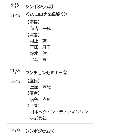
9:55
シンポジウム①
～
＜EVコロナを紐解く＞
11:45
【座長】
秋吉 一成
【演者】
村上 誠
下田 麻子
鈴木 健一
金森 茜
11:55
ランチョンセミナー②
～
【座長】
12:45
土屋 淳紀
【演者】
落谷 孝広
【共催】
日本ベクトン・ディッキンソン
株式会社
12:55
シンポジウム②