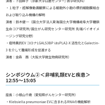
演者：下田麻子（京都大学白眉センター/ 医学研究科）
・１粒子・超解像動画観察による細胞外小胞の標的細胞膜結合
および取り込み機構の解明
演者：鈴木健一（国立大学法人東海国立大学機構岐阜大学糖鎖
生命コア研究所/国立がん研究センター研究所 先端バイオイメ
ージング研究分野）
・癌特異的EV コロナLGALS3BP はsPLA2-X 活性化とGalectin-
3 を介して腫瘍形成を促進する
演者：金森 茜（大阪大学微生物病研究所）
シンポジウム②＜非哺乳類EVと疾患＞
12:55〜15:05
座長：小根山千歳（愛知県がんセンター研究所）
・Klebsiella pneumoniae EVに含まれるRNAの機能解析