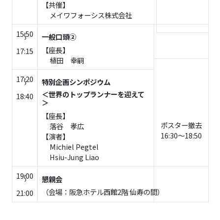
【共催】
メイワフォーシス株式会社
15:50
一般口頭②
～
【座長】
17:15
植田 幸嗣
17:20
特別企画シンポジウム
～
＜世界のトップランナーを迎えて
18:40
＞
【座長】
ポスター撤去
落谷 孝広
16:30～18:50
【演者】
Michiel Pegtel
Hsiu-Jung Liao
19:00
懇親会
～
（会場：阪急ホテル西館2階 仙寿の間）
21:00