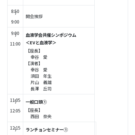
～
8:50
開会挨拶
～
9:00
9:00
血液学会共催シンポジウム
～
＜EVと血液学＞
11:00
【座長】
幸谷 愛
【演者】
幸谷 愛
須田 年生
片山 義雄
長澤 丘司
11:05
一般口頭①
～
【座長】
12:05
西田 奈央
12:15
ランチョンセミナー①
～