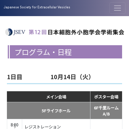
Japanese Society for Extracellular Vesicles
プログラム・日程
1日目
10月14日（火）
メイン会場
ポスター会場
6F千里ルーム
5Fライフホール
A/B
8:00
レジストレーション