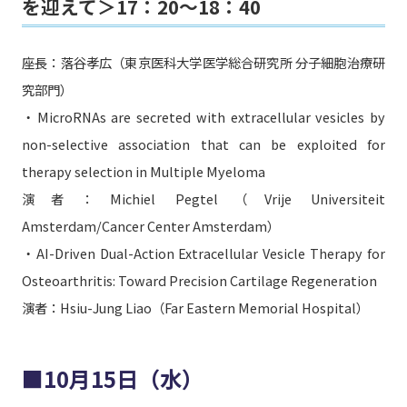
を迎えて＞17：20〜18：40
座長：落谷孝広（東京医科大学医学総合研究所 分子細胞治療研
究部門）
・MicroRNAs are secreted with extracellular vesicles by
non-selective association that can be exploited for
therapy selection in Multiple Myeloma
演者：Michiel Pegtel（Vrije Universiteit
Amsterdam/Cancer Center Amsterdam）
・AI-Driven Dual-Action Extracellular Vesicle Therapy for
Osteoarthritis: Toward Precision Cartilage Regeneration
演者：Hsiu-Jung Liao（Far Eastern Memorial Hospital）
■10月15日（水）