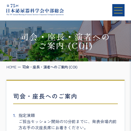
司会・座長・演者への
ご案内 (COI)
HOME
司会・座長・演者へのご案内 (COI)
司会・座長へのご案内
指定演題
ご担当セッション開始の10分前までに、発表会場内前
方右手の次座長席にお着きください。