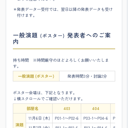
発表データー受付では、翌日以降の発表データも受け
付けます。
一般演題
発表者へのご案
(ポスター)
内
持ち時間 ※時間厳守のほどよろしくお願いいたしま
す。
一般演題 (ポスター)
発表時間3分・討論2分
ポスター会場は、下記となります。
↓横スクロールでご確認いただけます。
部屋名
403
404
40
11月6日 (木)
P01-1〜P02-6
P03-1〜P04-6
P05-1〜
演題
11月7日 (金)
P11-1〜P12-6
P13-1〜P14-6
P15-1〜