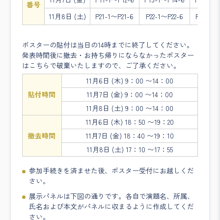
番号
11月8日 (土)
P21-1〜P21-6
P22-1〜P22-6
P23-1〜
ポスターの貼付は当日の14時までに終了してください。
発表時間後に撤去・お持ち帰りにならなかったポスター
はこちらで破棄いたしますので、ご了承ください。
11月6日 (木) 9：00 〜14：00
貼付時間
11月7日 (金) 9：00 〜14：00
11月8日 (土) 9：00 〜14：00
11月6日 (木) 18：50 〜19：20
撤去時間
11月7日 (金) 18：40 〜19：10
11月8日 (土) 17：10 〜17：55
参加手続きを済ませた後、ポスター受付にお越しくだ
さい。
展示パネルは下図の通りです。各自で演題名、所属、
氏名および本文がパネルに収まるように作成してくだ
さい。