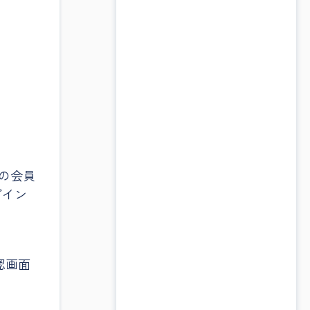
の会員
グイン
認画面