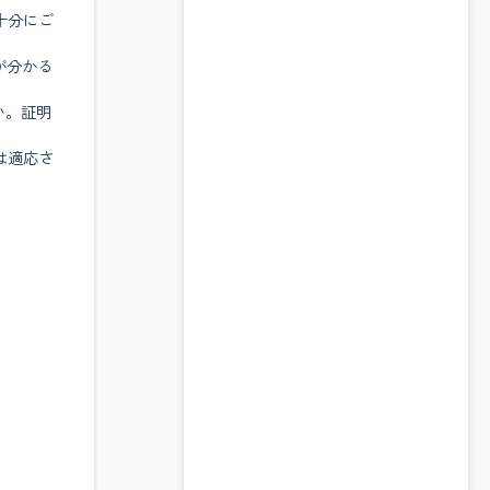
十分にご
が分かる
い。証明
は適応さ