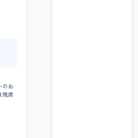
ーのお
は残席