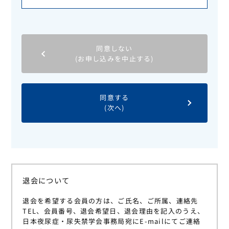
6.個人情報の開示・訂正・削除
随時お受けいたします。
同意しない
(お申し込みを中止する)
7.個人情報の取扱に関するお問い合わせ先
株式会社PLANNING FOREST内 日本夜尿症・
尿失禁学会事務局
TEL：06-6630-9002
同意する
(次へ)
退会について
退会を希望する会員の方は、ご氏名、ご所属、連絡先
TEL、会員番号、退会希望日、退会理由を記入のうえ、
⽇本夜尿症・尿失禁学会事務局宛にE-mailにてご連絡