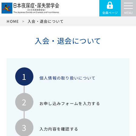
会員
ページ
MENU
HOME
入会・退会について
入会・退会について
1
個⼈情報の
取り扱いについて
2
お申し込み
フォームを⼊⼒する
3
⼊⼒内容を
確認する